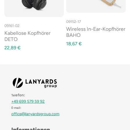
09152-17
09161-02
Wireless In-Ear-Kopfhörer
Kabellose Kopfhörer
BAHO
DETO
18,67
€
22,89
€
efon:
Tel
+49 699 579 59 92
E-mail:
office@lanyardsgroup.com
Informationen