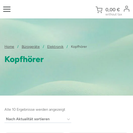
Zum
Inhalt
0,00
€
without tax
springen
Home
/
Bürogeräte
/
Elektronik
/
Kopfhörer
Kopfhörer
Nach
Alle 10 Ergebnisse werden angezeigt
Aktualität
sortiert