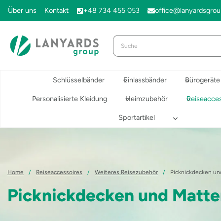
Zum
Über uns
Kontakt
+48 734 455 053
office@lanyardsgro
Inhalt
springen
Schlüsselbänder
Einlassbänder
Bürogeräte
Personalisierte Kleidung
Heimzubehör
Reiseacces
Sportartikel
Home
/
Reiseaccessoires
/
Weiteres Reisezubehör
/
Picknickdecken un
Picknickdecken und Matte