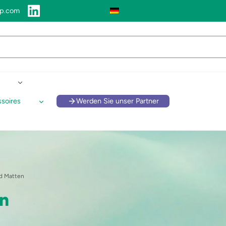
up.com
soires
Werden Sie unser Partner
d Matten
n