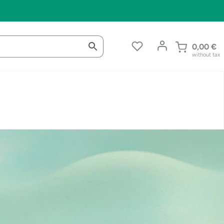
0,00
€
without tax