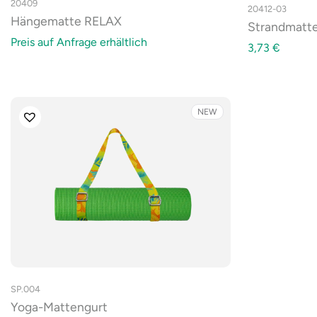
20409
20412-03
Hängematte RELAX
Strandmatt
Preis auf Anfrage erhältlich
3,73
€
NEW
SP.004
Yoga-Mattengurt