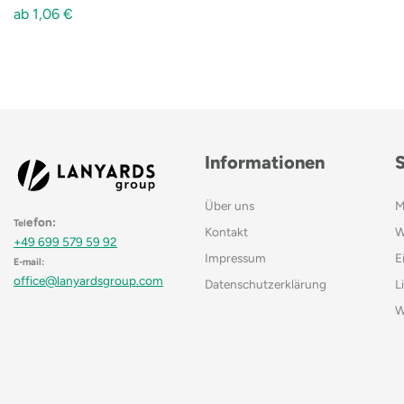
ab
1,06
€
Informationen
Über uns
M
efon:
Tel
Kontakt
W
+49 699 579 59 92
Impressum
E
E-mail:
office@lanyardsgroup.com
Datenschutzerklärung
L
W