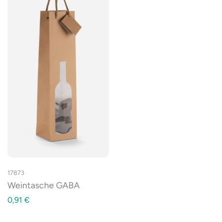
17873
Weintasche GABA
0,91
€