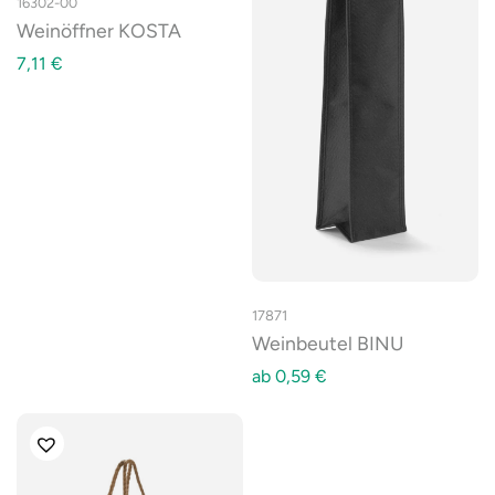
16302-00
Weinöffner KOSTA
7,11
€
17871
Weinbeutel BINU
ab
0,59
€