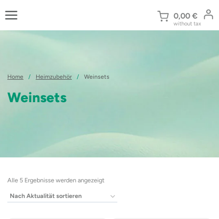
Zum
Inhalt
0,00
€
without tax
springen
Home
/
Heimzubehör
/
Weinsets
Weinsets
Nach
Alle 5 Ergebnisse werden angezeigt
Aktualität
sortiert