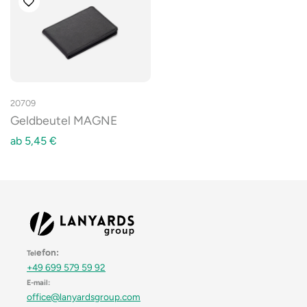
20709
Geldbeutel MAGNE
ab
5,45
€
efon:
Tel
+49 699 579 59 92
E-mail:
office@lanyardsgroup.com