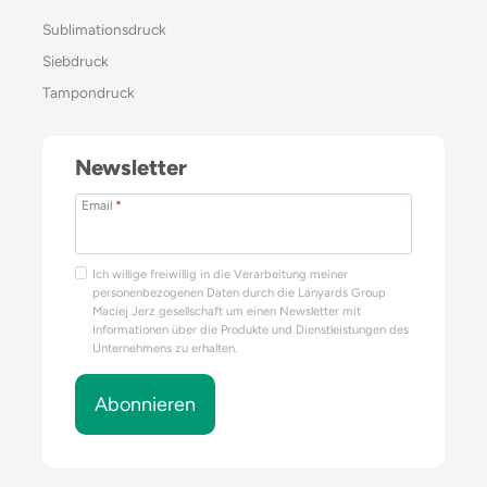
Sublimationsdruck
Siebdruck
Tampondruck
Newsletter
Email
*
Ich willige freiwillig in die Verarbeitung meiner
personenbezogenen Daten durch die Lanyards Group
Maciej Jerz gesellschaft um einen Newsletter mit
Informationen über die Produkte und Dienstleistungen des
Unternehmens zu erhalten.
Abonnieren