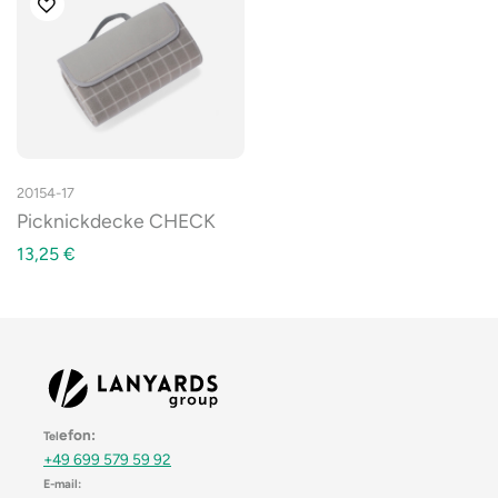
20154-17
Picknickdecke CHECK
13,25
€
efon:
Tel
+49 699 579 59 92
E-mail: