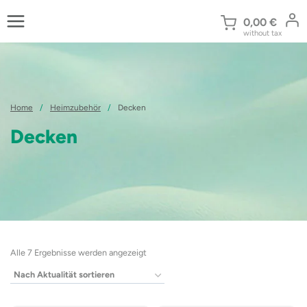
Zum
Inhalt
0,00
€
without tax
springen
Home
/
Heimzubehör
/
Decken
Decken
Nach
Alle 7 Ergebnisse werden angezeigt
Aktualität
sortiert