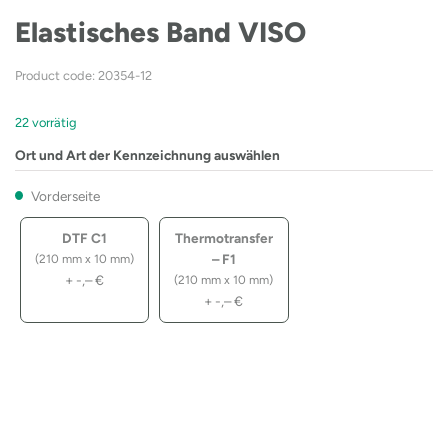
Elastisches Band VISO
Product code: 20354-12
22 vorrätig
Ort und Art der Kennzeichnung auswählen
Vorderseite
DTF C1
Thermotransfer
– F1
(210 mm x 10 mm)
+
-,–
€
(210 mm x 10 mm)
+
-,–
€