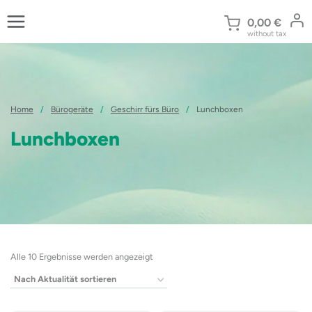
Zum
Inhalt
0,00
€
without tax
springen
Home
/
Bürogeräte
/
Geschirr fürs Büro
/
Lunchboxen
Lunchboxen
Nach
Alle 10 Ergebnisse werden angezeigt
Aktualität
sortiert