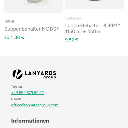
16546-20
16545
Lunch-Behälter DOMMY
Suppenbehälter NODSY
1150 ml + 350 ml
ab
4,88
€
9,52
€
efon:
Tel
+49 699 579 59 92
E-mail:
office@lanyardsgroup.com
Informationen