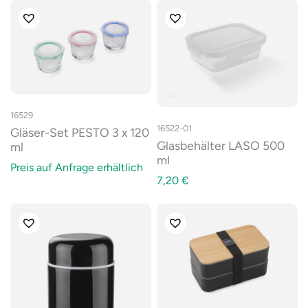
16529
16522-01
Gläser-Set PESTO 3 x 120
Glasbehälter LASO 500
ml
ml
Preis auf Anfrage erhältlich
7,20
€