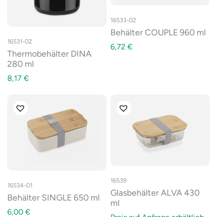
16533-02
Behälter COUPLE 960 ml
16531-02
6,72
€
Thermobehälter DINA
280 ml
8,17
€
16539
16534-01
Glasbehälter ALVA 430
Behälter SINGLE 650 ml
ml
6,00
€