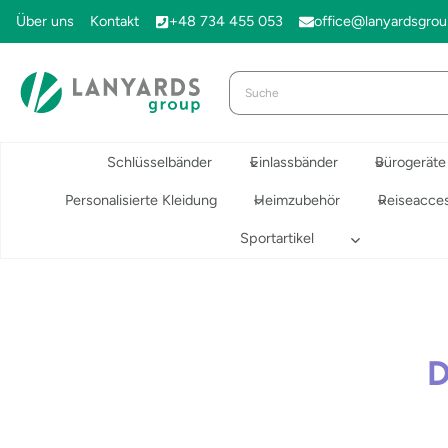
Zum
Über uns
Kontakt
+48 734 455 053
office@lanyardsgro
Inhalt
springen
Schlüsselbänder
Einlassbänder
Bürogeräte
Personalisierte Kleidung
Heimzubehör
Reiseacces
Sportartikel
D