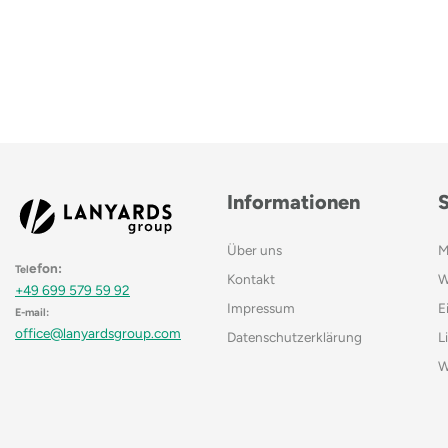
Informationen
Über uns
M
efon:
Tel
Kontakt
W
+49 699 579 59 92
Impressum
E
E-mail:
office@lanyardsgroup.com
Datenschutzerklärung
L
W