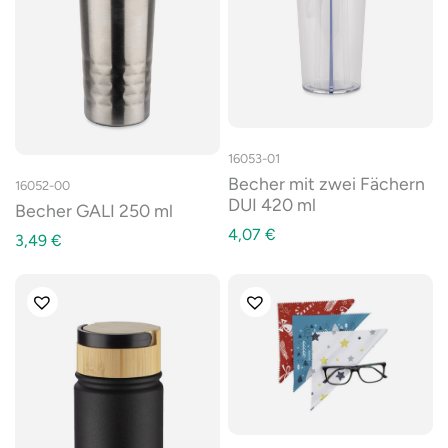
16053-01
Becher mit zwei Fächern
16052-00
DUI 420 ml
Becher GALI 250 ml
4,07
€
3,49
€