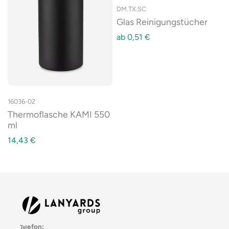
DM.TX.SC
Glas Reinigungstücher
ab
0,51
€
16036-02
Thermoflasche KAMI 550
ml
14,43
€
efon:
Tel