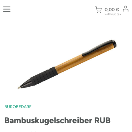
Zum
Inhalt
0,00
€
without tax
springen
BÜROBEDARF
Bambuskugelschreiber RUB