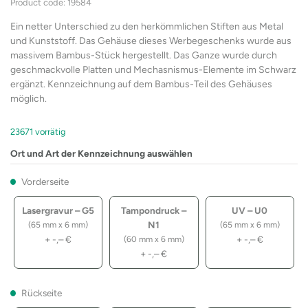
Product code: 19584
Ein netter Unterschied zu den herkömmlichen Stiften aus Metal
und Kunststoff. Das Gehäuse dieses Werbegeschenks wurde aus
massivem Bambus-Stück hergestellt. Das Ganze wurde durch
geschmackvolle Platten und Mechasnismus-Elemente im Schwarz
ergänzt. Kennzeichnung auf dem Bambus-Teil des Gehäuses
möglich.
23671 vorrätig
Ort und Art der Kennzeichnung auswählen
Vorderseite
Lasergravur – G5
Tampondruck –
UV – U0
N1
(65 mm x 6 mm)
(65 mm x 6 mm)
+
-,–
€
+
-,–
€
(60 mm x 6 mm)
+
-,–
€
Rückseite