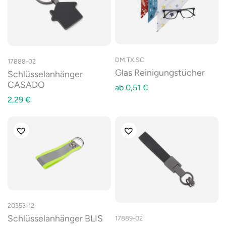
DM.TX.SC
17888-02
Glas Reinigungstücher
Schlüsselanhänger
CASADO
ab
0,51
€
2,29
€
20353-12
Schlüsselanhänger BLIS
17889-02