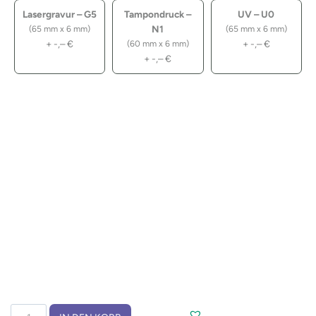
Lasergravur – G5
Tampondruck –
UV – U0
N1
(65 mm x 6 mm)
(65 mm x 6 mm)
+
-,–
€
+
-,–
€
(60 mm x 6 mm)
+
-,–
€
Bambuskugelschreiber