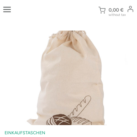
Zum
Inhalt
0,00
€
without tax
springen
EINKAUFSTASCHEN