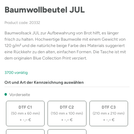
Baumwollbeutel JUL
Product code: 20332
Baumwollsack JUL zur Aufbewahrung von Brot hilft, es länger
frisch zu halten. Hochwertige Baumwolle mit einem Gewicht von
120 g/m² und die natürliche beige Farbe des Materials suggeriert
eine Rückkehr zu den alten, einfachen Formen. Die Tasche ist mit
dem originalen Blue Collection Print verziert.
3700 vorrätig
Ort und Art der Kennzeichnung auswählen
Vorderseite
DTF C1
DTF C2
DTF C3
(50 mm x 60 mm)
(150 mm x 100 mm)
(210 mm x 210 mm)
+
-,–
€
+
-,–
€
+
-,–
€