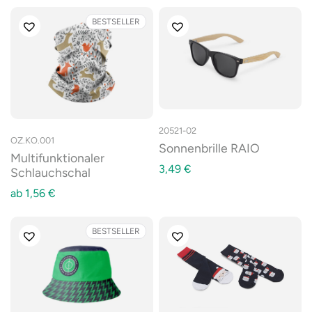
BESTSELLER
20521-02
OZ.KO.001
Sonnenbrille RAIO
Multifunktionaler
3,49
€
Schlauchschal
ab
1,56
€
BESTSELLER