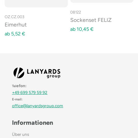
08122
OZ.CZ.003
Sockenset FELIZ
Eimerhut
ab
10,45
€
ab
5,52
€
efon:
Tel
+49 699 579 59 92
E-mail:
office@lanyardsgroup.com
Informationen
Über uns