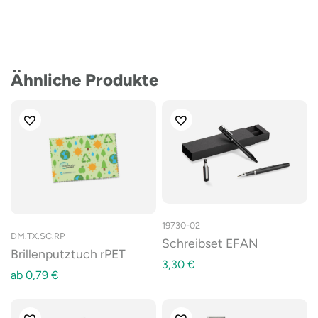
Ähnliche Produkte
19730-02
DM.TX.SC.RP
Schreibset EFAN
Brillenputztuch rPET
3,30
€
ab
0,79
€