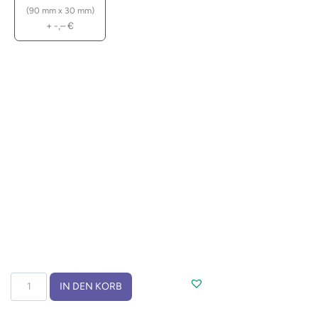
(90 mm x 30 mm)
+
-,–
€
Bleistift
IN DEN KORB
ETERNO
Menge