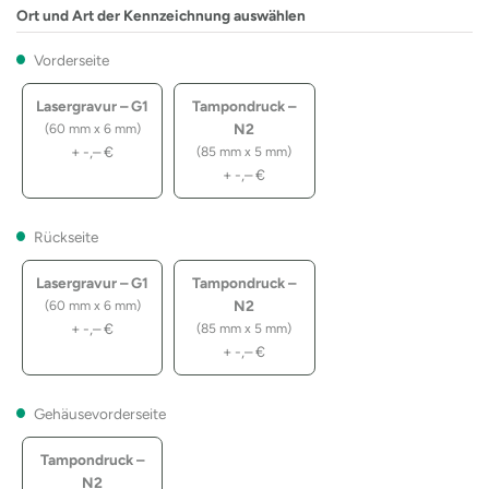
Ort und Art der Kennzeichnung auswählen
Vorderseite
Lasergravur – G1
Tampondruck –
N2
(60 mm x 6 mm)
+
-,–
€
(85 mm x 5 mm)
+
-,–
€
Rückseite
Lasergravur – G1
Tampondruck –
N2
(60 mm x 6 mm)
+
-,–
€
(85 mm x 5 mm)
+
-,–
€
Gehäusevorderseite
Tampondruck –
N2