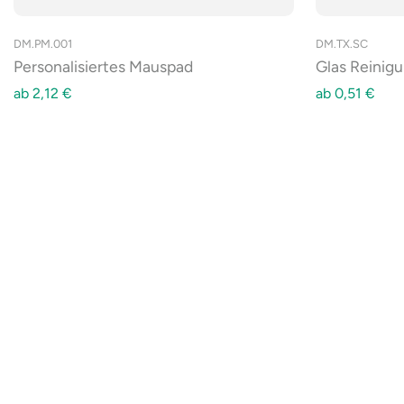
DM.PM.001
DM.TX.SC
Personalisiertes Mauspad
Glas Reinig
ab
2,12
€
ab
0,51
€