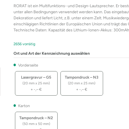
RORAT ist ein Multifunktions- und Design-Lautsprecher. Er be
unter allen Bedingungen verwendet werden kann. Das eingebaute
Dekoration und liefert Licht, z.B. unter einem Zelt. Musikwieder
einschlägigen Richtlinien der Europäischen Union und trägt das
Technische Daten: Kapazität des Lithium-Ionen-Akkus: 300mAh, Be
2656 vorrätig
Ort und Art der Kennzeichnung auswählen
Vorderseite
Lasergravur – G5
Tampondruck – N3
(20 mm x 25 mm)
(20 mm x 25 mm)
+
-,–
€
+
-,–
€
Karton
Tampondruck – N2
(50 mm x 50 mm)