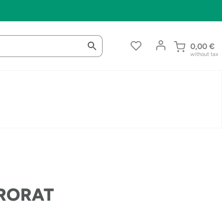
0,00
€
without tax
 RORAT