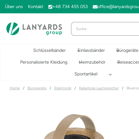
Zum
Über uns
Kontakt
+48 734 455 053
office@lanyardsgro
Inhalt
springen
Schlüsselbänder
Einlassbänder
Bürogeräte
Personalisierte Kleidung
Heimzubehör
Reiseacces
Sportartikel
Home
/
Bürogeräte
/
Elektronik
/
Kabellose Lautsprecher
/
Blueto