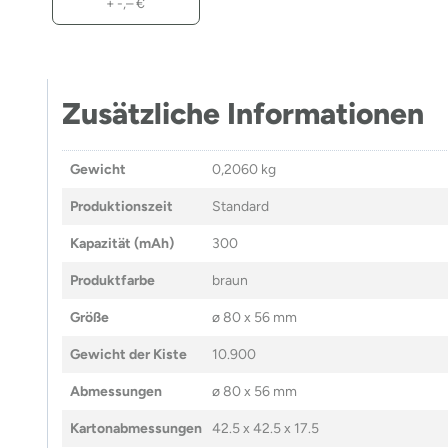
+
-,–
€
Zusätzliche Informationen
Gewicht
0,2060 kg
Produktionszeit
Standard
Kapazität (mAh)
300
Produktfarbe
braun
Größe
ø 80 x 56 mm
Gewicht der Kiste
10.900
Abmessungen
ø 80 x 56 mm
Kartonabmessungen
42.5 x 42.5 x 17.5