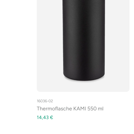
16036-02
Thermoflasche KAMI 550 ml
14,43
€