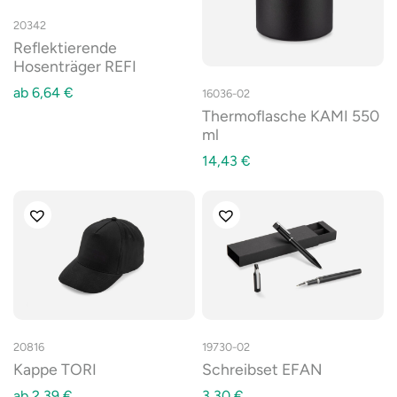
20342
Reflektierende
Hosenträger REFI
ab
6,64
€
16036-02
Thermoflasche KAMI 550
ml
14,43
€
20816
19730-02
Kappe TORI
Schreibset EFAN
ab
2,39
€
3,30
€