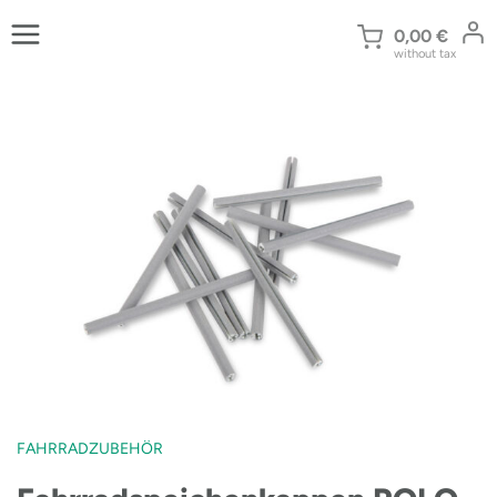
Zum
Inhalt
0,00
€
without tax
springen
FAHRRADZUBEHÖR