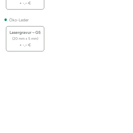
+
-,–
€
Öko-Leder
Lasergravur – G5
(20 mm x 5 mm)
+
-,–
€