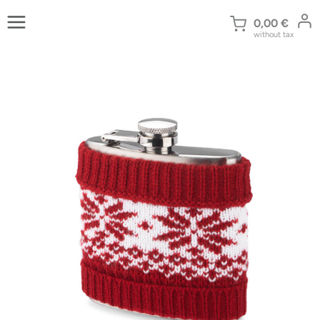
Zum
Inhalt
0,00
€
without tax
springen