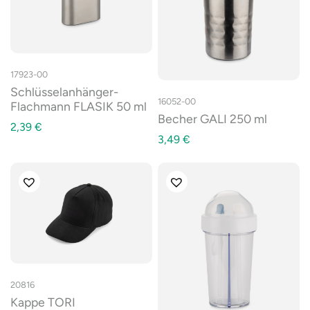
17923-00
Schlüsselanhänger-
16052-00
Flachmann FLASIK 50 ml
Becher GALI 250 ml
2,39
€
3,49
€
20816
Kappe TORI