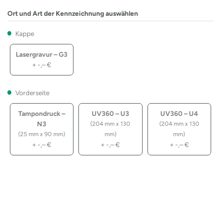
Ort und Art der Kennzeichnung auswählen
Kappe
Lasergravur – G3
+
-,–
€
Vorderseite
Tampondruck –
UV360 – U3
UV360 – U4
N3
(204 mm x 130
(204 mm x 130
(25 mm x 90 mm)
mm)
mm)
+
-,–
€
+
-,–
€
+
-,–
€