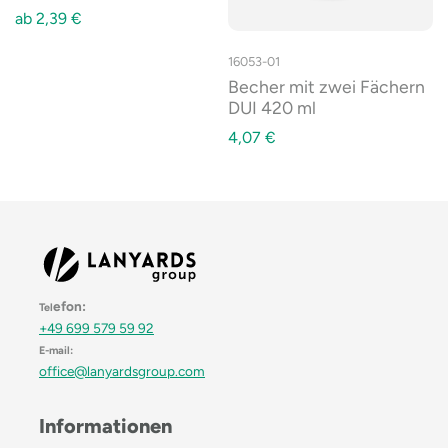
ab
2,39
€
16053-01
Becher mit zwei Fächern
DUI 420 ml
4,07
€
efon:
Tel
+49 699 579 59 92
E-mail:
office@lanyardsgroup.com
Informationen