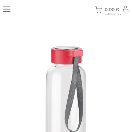
Zum
Inhalt
0,00
€
without tax
springen