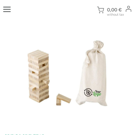
Zum
Inhalt
0,00
€
without tax
springen