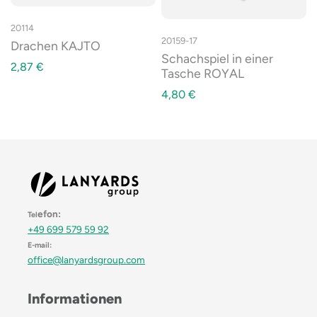
20114
20159-17
Drachen KAJTO
Schachspiel in einer
2,87
€
Tasche ROYAL
4,80
€
efon:
Tel
+49 699 579 59 92
E-mail:
office@lanyardsgroup.com
Informationen