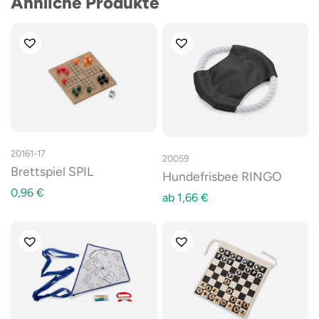
Ähnliche Produkte
20161-17
20059
Brettspiel SPIL
Hundefrisbee RINGO
0,96
€
ab
1,66
€