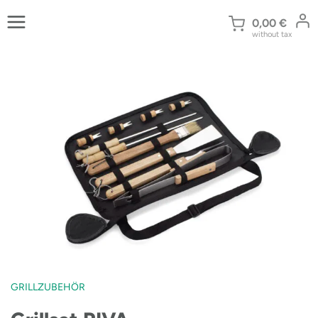
Zum
Inhalt
0,00
€
without tax
springen
GRILLZUBEHÖR