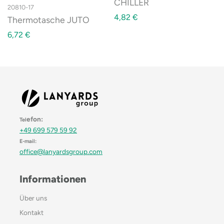
CHILLER
20810-17
4,82
€
Thermotasche JUTO
6,72
€
efon:
Tel
+49 699 579 59 92
E-mail:
office@lanyardsgroup.com
Informationen
Über uns
Kontakt