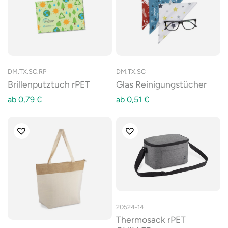
DM.TX.SC.RP
DM.TX.SC
Brillenputztuch rPET
Glas Reinigungstücher
ab
0,79
€
ab
0,51
€
20524-14
Thermosack rPET