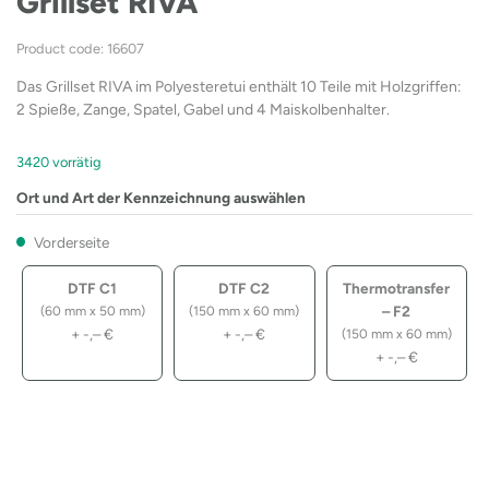
Grillset RIVA
Product code: 16607
Das Grillset RIVA im Polyesteretui enthält 10 Teile mit Holzgriffen:
2 Spieße, Zange, Spatel, Gabel und 4 Maiskolbenhalter.
3420 vorrätig
Ort und Art der Kennzeichnung auswählen
Vorderseite
DTF C1
DTF C2
Thermotransfer
– F2
(60 mm x 50 mm)
(150 mm x 60 mm)
+
-,–
€
+
-,–
€
(150 mm x 60 mm)
+
-,–
€