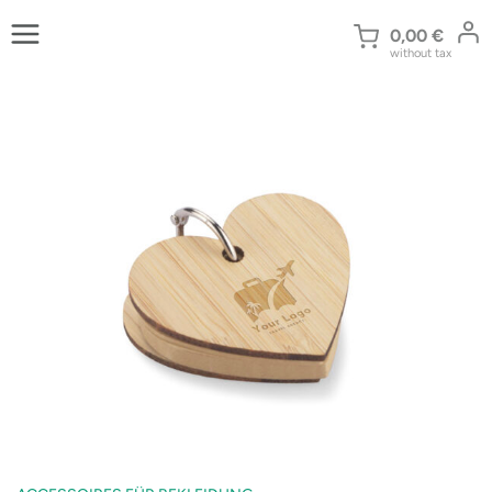
Zum
Inhalt
0,00
€
without tax
springen