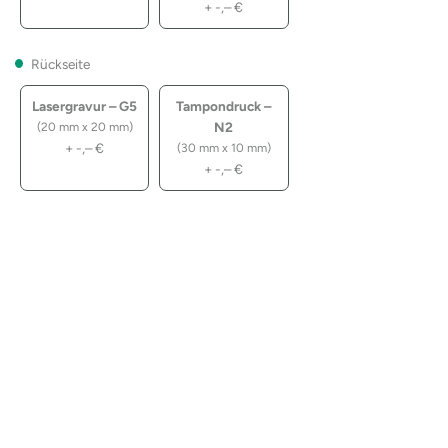
+
-,–
€
Rückseite
Lasergravur – G5
Tampondruck –
N2
(20 mm x 20 mm)
+
-,–
€
(30 mm x 10 mm)
+
-,–
€