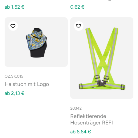
ab
1,52
€
0,62
€
OZ.SK.015
Halstuch mit Logo
ab
2,13
€
20342
Reflektierende
Hosenträger REFI
ab
6,64
€