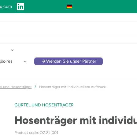
up.com
soires
Werden Sie unser Partner
el und Hosenträger
/
Hosenträger mit individuellem Aufdruck
GÜRTEL UND HOSENTRÄGER
Hosenträger mit individ
Product code: OZ.SL.001