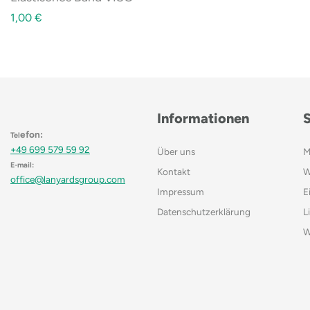
1,00
€
Informationen
efon:
Tel
+49 699 579 59 92
Über uns
M
E-mail:
Kontakt
W
office@lanyardsgroup.com
Impressum
E
Datenschutzerklärung
L
W