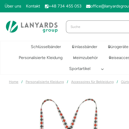
Zum
Über uns
Kontakt
+48 734 455 053
office@lanyardsgro
Inhalt
springen
Schlüsselbänder
Einlassbänder
Bürogeräte
Personalisierte Kleidung
Heimzubehör
Reiseacces
Sportartikel
Home
/
Personalisierte Kleidung
/
Accessoires für Bekleidung
/
Gürt