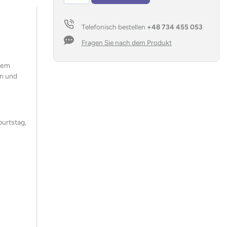
individuellem
Aufdruck
Telefonisch bestellen
+48 734 455 053
Menge
Fragen Sie nach dem Produkt
inem
en und
burtstag,