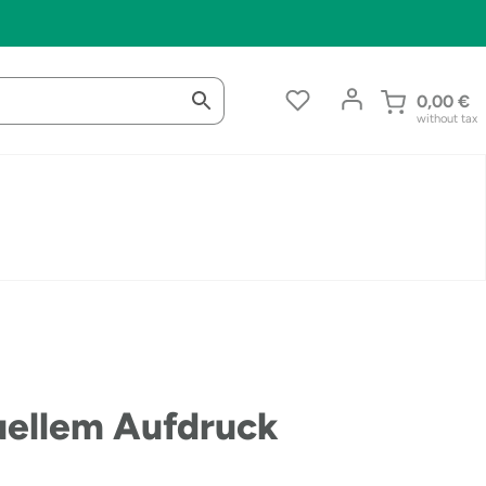
0,00
€
without tax
uellem Aufdruck