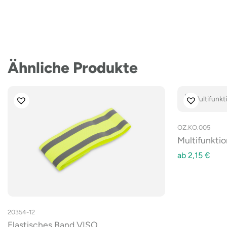
Ähnliche Produkte
OZ.KO.005
Multifunktio
ab
2,15
€
20354-12
Elastisches Band VISO