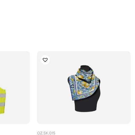
OZ.SK.015