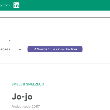
up.com
soires
Werden Sie unser Partner
SPIELE & SPIELZEUG
Jo-jo
Product code: 20117