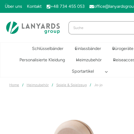
Zum
Über uns
Kontakt
+48 734 455 053
office@lanyardsgro
Inhalt
springen
Schlüsselbänder
Einlassbänder
Bürogeräte
Personalisierte Kleidung
Heimzubehör
Reiseacces
Sportartikel
Home
/
Heimzubehör
/
Spiele & Spielzeug
/
Jo-jo