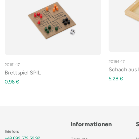
20164-17
20161-17
Schach aus 
Brettspiel SPIL
5,28
€
0,96
€
Informationen
efon:
Tel
+49 699 579 59 92