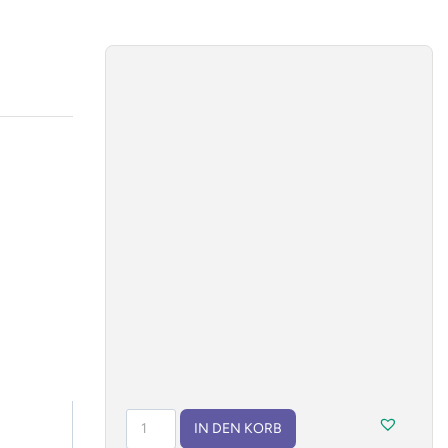
Jo-
IN DEN KORB
jo