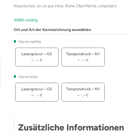
Klassisches Jo-Jo aus Holz. Rohe Oberfläche, unlackiert.
10699 vorrätig
Ort und Art der Kennzeichnung auswählen
Vorne rechts
Lasergravur – G5
Tampondruck – N1
+
-,–
€
+
-,–
€
Vorne links
Lasergravur – G5
Tampondruck – N1
+
-,–
€
+
-,–
€
Zusätzliche Informationen