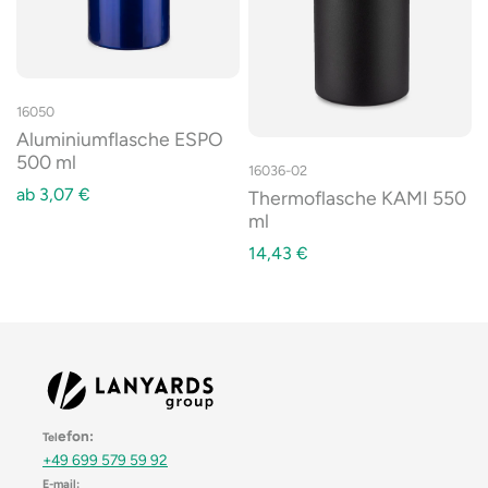
16050
Aluminiumflasche ESPO
500 ml
16036-02
ab
3,07
€
Thermoflasche KAMI 550
ml
14,43
€
efon:
Tel
+49 699 579 59 92
E-mail: