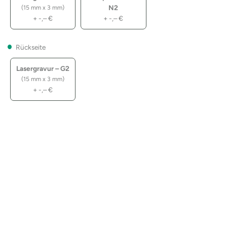
N2
(15 mm x 3 mm)
+
-,–
€
+
-,–
€
Rückseite
Lasergravur – G2
(15 mm x 3 mm)
+
-,–
€