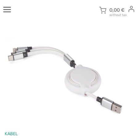
Zum
Inhalt
0,00
€
without tax
springen
KABEL