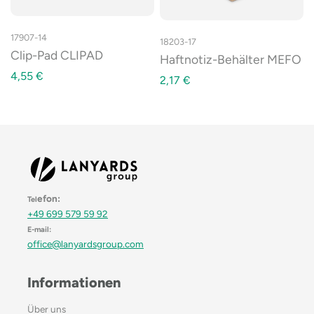
17907-14
18203-17
Clip-Pad CLIPAD
Haftnotiz-Behälter MEFO
4,55
€
2,17
€
efon:
Tel
+49 699 579 59 92
E-mail:
office@lanyardsgroup.com
Informationen
Über uns