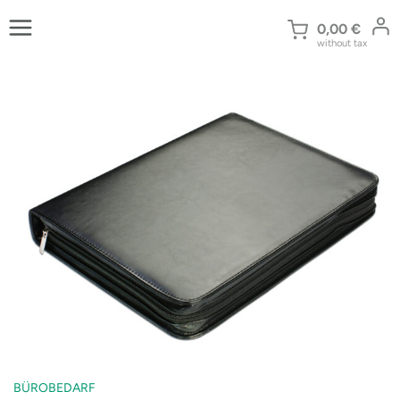
Zum
Inhalt
0,00
€
without tax
springen
BÜROBEDARF