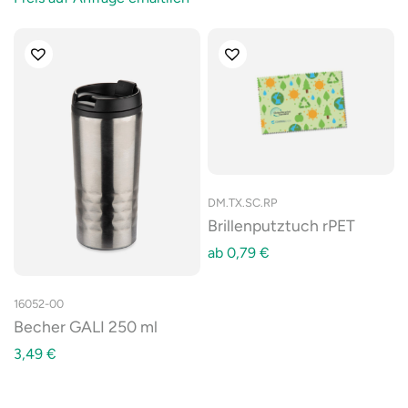
DM.TX.SC.RP
Brillenputztuch rPET
ab
0,79
€
16052-00
Becher GALI 250 ml
3,49
€