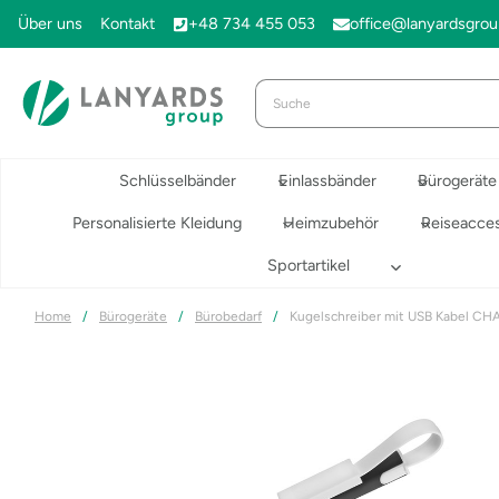
Zum
Über uns
Kontakt
+48 734 455 053
office@lanyardsgro
Inhalt
springen
Schlüsselbänder
Einlassbänder
Bürogeräte
Personalisierte Kleidung
Heimzubehör
Reiseacces
Sportartikel
Home
/
Bürogeräte
/
Bürobedarf
/
Kugelschreiber mit USB Kabel C