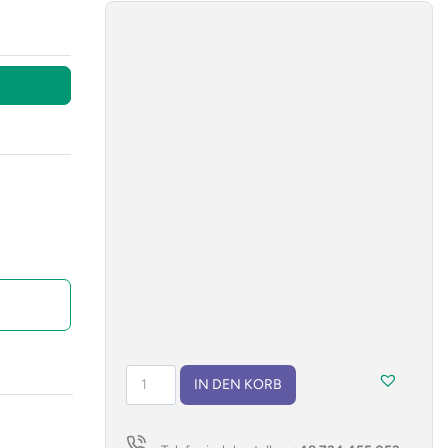
Kugelschreiber
IN DEN KORB
mit
USB
Kabel