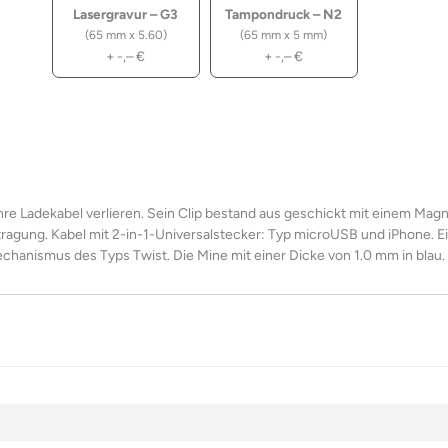
Lasergravur – G3
Tampondruck – N2
(65 mm x 5.60)
(65 mm x 5 mm)
+
-,–
€
+
-,–
€
 ihre Ladekabel verlieren. Sein Clip bestand aus geschickt mit einem Mag
agung. Kabel mit 2-in-1-Universalstecker: Typ microUSB und iPhone. E
echanismus des Typs Twist. Die Mine mit einer Dicke von 1.0 mm in blau.