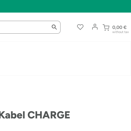
0,00
€
without tax
B Kabel CHARGE