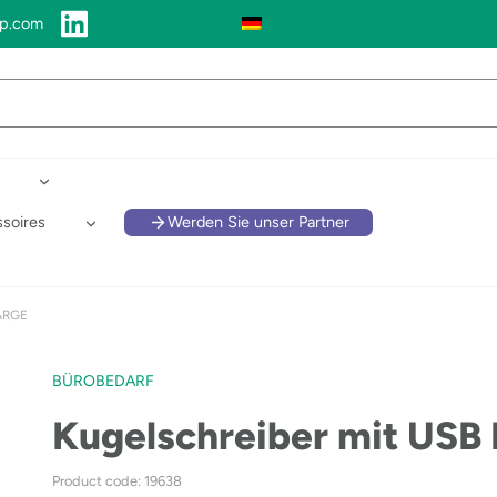
up.com
soires
Werden Sie unser Partner
HARGE
BÜROBEDARF
Kugelschreiber mit US
Product code: 19638