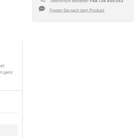
Telefonisch bestellen
+48 734 455 053
CHARGE
Menge
Fragen Sie nach dem Produkt
net
in ganz