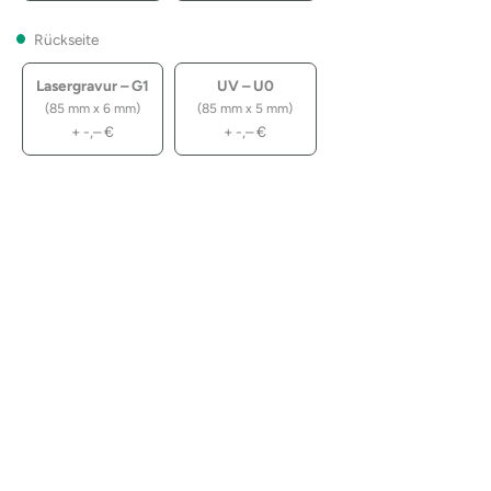
Rückseite
Lasergravur – G1
UV – U0
(85 mm x 6 mm)
(85 mm x 5 mm)
+
-,–
€
+
-,–
€