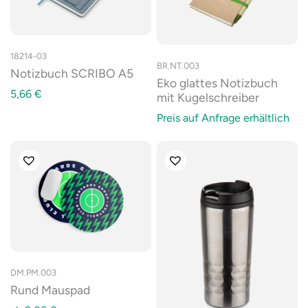
18214-03
BR.NT.003
Notizbuch SCRIBO A5
Eko glattes Notizbuch
5,66
€
mit Kugelschreiber
Preis auf Anfrage erhältlich
DM.PM.003
Rund Mauspad