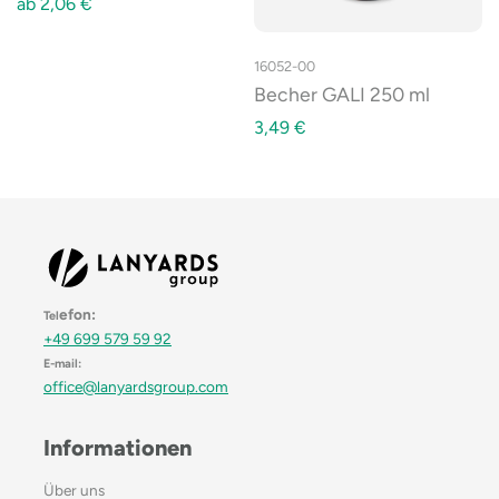
ab
2,06
€
16052-00
Becher GALI 250 ml
3,49
€
efon:
Tel
+49 699 579 59 92
E-mail:
office@lanyardsgroup.com
Informationen
Über uns