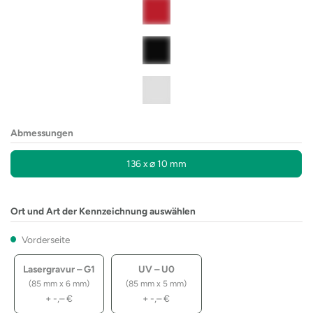
Abmessungen
136 x ⌀ 10 mm
Ort und Art der Kennzeichnung auswählen
Vorderseite
Lasergravur – G1
UV – U0
(85 mm x 6 mm)
(85 mm x 5 mm)
+
-,–
€
+
-,–
€