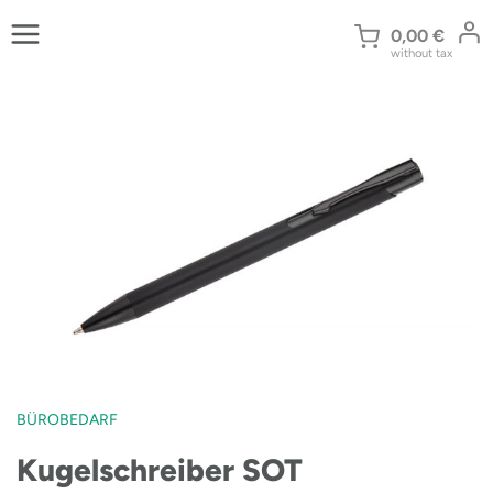
Zum
Inhalt
0,00
€
without tax
springen
BÜROBEDARF
Kugelschreiber SOT