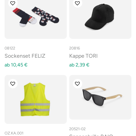
08122
20816
Sockenset FELIZ
Kappe TORI
ab
10,45
€
ab
2,39
€
20521-02
OZ.KA.001