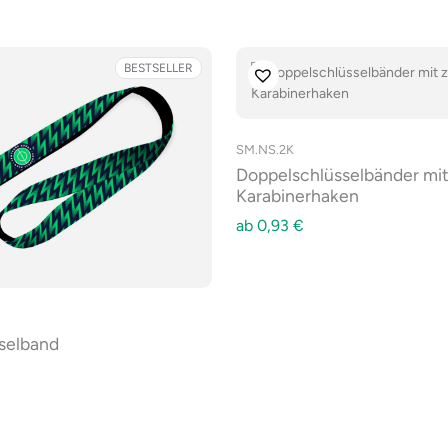
BESTSELLER
SM.NS.2K
Doppelschlüsselbänder mit
Karabinerhaken
ab
0,93
€
selband