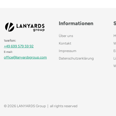
Informationen
Über uns
M
efon:
Tel
Kontakt
W
+49 699 579 59 92
Impressum
E
E-mail:
office@lanyardsgroup.com
Datenschutzerklärung
L
W
© 2026 LANYARDS Group | all rights reserved