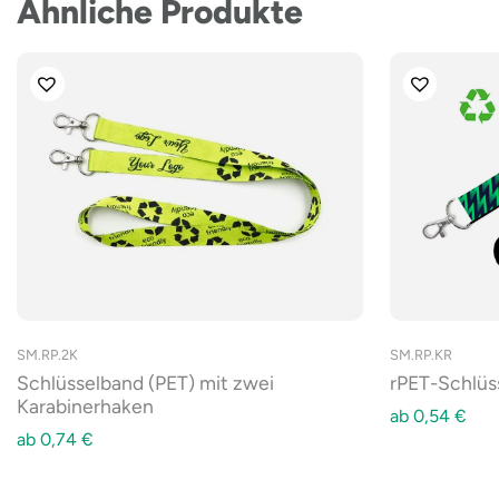
Ähnliche Produkte
SM.RP.2K
SM.RP.KR
Schlüsselband (PET) mit zwei
rPET-Schlüs
Karabinerhaken
ab
0,54
€
ab
0,74
€