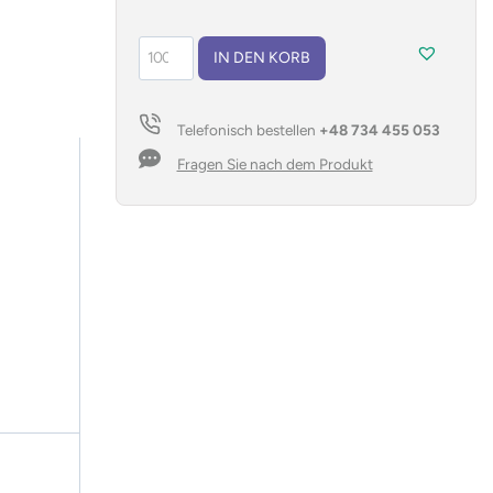
Nahtloses
IN DEN KORB
Schlüsselband
mit
Schnappverschluss
Telefonisch bestellen
+48 734 455 053
und
Sicherheitsverschluss
Fragen Sie nach dem Produkt
–
Krokodilhaken
Menge