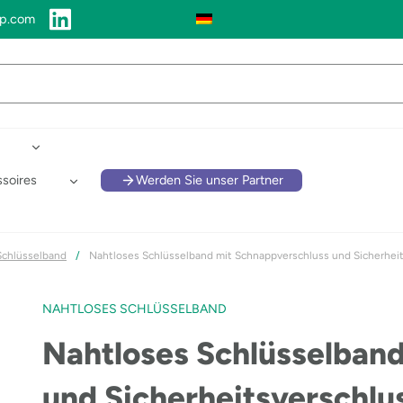
up.com
soires
Werden Sie unser Partner
Schlüsselband
/
Nahtloses Schlüsselband mit Schnappverschluss und Sicherheit
NAHTLOSES SCHLÜSSELBAND
Nahtloses Schlüsselban
und Sicherheitsverschlu