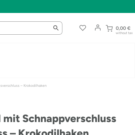
0,00
€
without tax
sverschluss – Krokodilhaken
d mit Schnappverschluss
ss – Krokodilhaken