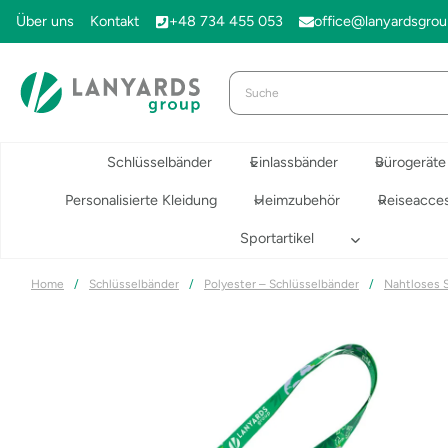
Zum
Über uns
Kontakt
+48 734 455 053
office@lanyardsgro
Inhalt
springen
Schlüsselbänder
Einlassbänder
Bürogeräte
Personalisierte Kleidung
Heimzubehör
Reiseacces
Sportartikel
Home
/
Schlüsselbänder
/
Polyester – Schlüsselbänder
/
Nahtloses 