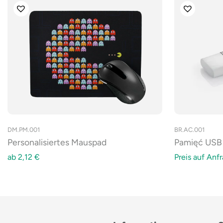
BR.AC.001
DM.PM.001
Pamięć USB
Personalisiertes Mauspad
Preis auf Anfr
ab
2,12
€