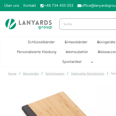
Zum
Über uns
Kontakt
+48 734 455 053
office@lanyardsgro
Inhalt
springen
Schlüsselbänder
Einlassbänder
Bürogeräte
Personalisierte Kleidung
Heimzubehör
Reiseacces
Sportartikel
Home
/
Bürogeräte
/
Schreibwaren
/
Gedruckte Notizbücher
/
Not