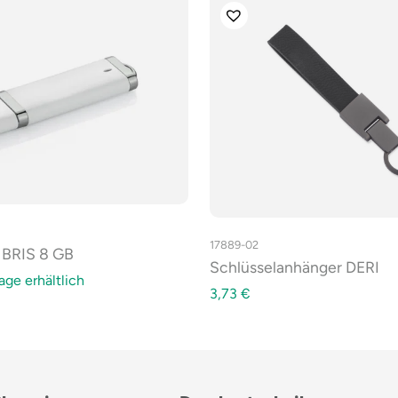
17889-02
 BRIS 8 GB
Schlüsselanhänger DERI
age erhältlich
3,73
€