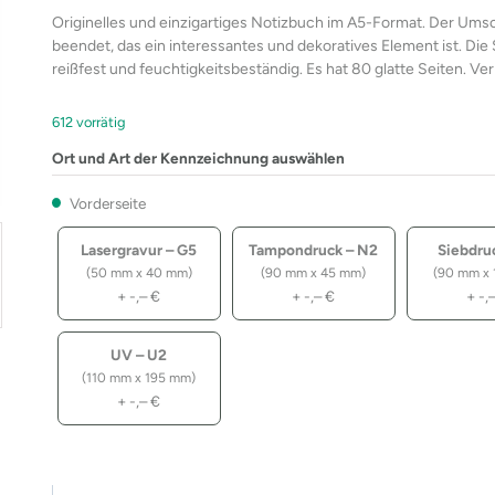
Originelles und einzigartiges Notizbuch im A5-Format. Der Ums
beendet, das ein interessantes und dekoratives Element ist. Die 
reißfest und feuchtigkeitsbeständig. Es hat 80 glatte Seiten. Ve
612 vorrätig
Ort und Art der Kennzeichnung auswählen
Vorderseite
Lasergravur – G5
Tampondruck – N2
Siebdru
(50 mm x 40 mm)
(90 mm x 45 mm)
(90 mm x 
+
-,–
€
+
-,–
€
+
-,
UV – U2
(110 mm x 195 mm)
+
-,–
€