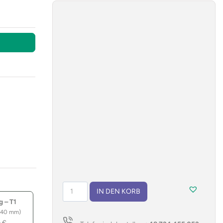
Notizbuch
IN DEN KORB
B5
g – T1
VITAL
 40 mm)
Menge
–
€