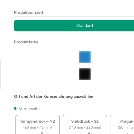
Produktionszeit
Standard
Produktfarbe
Ort und Art der Kennzeichnung auswählen
Vorderseite
Tampondruck – N2
Siebdruck – S2
Prägun
(90 mm x 45 mm)
(140 mm x 220 mm)
(50 mm x
+
-,–
€
+
-,–
€
+
-,