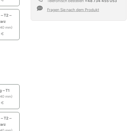
Telefonisch bestellen
+48 734 455 053
Fragen Sie nach dem Produkt
 – T2 –
arz
 40 mm)
–
€
g – T1
 40 mm)
–
€
 – T2 –
arz
 40 mm)