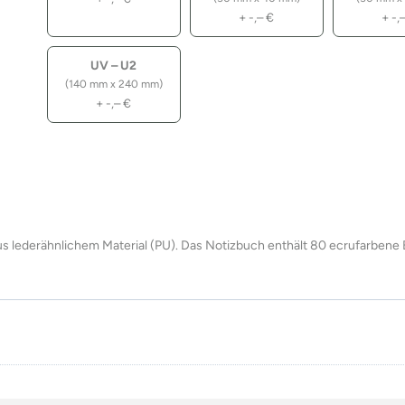
+
-,–
€
+
-,
UV – U2
(140 mm x 240 mm)
+
-,–
€
lederähnlichem Material (PU). Das Notizbuch enthält 80 ecrufarbene B