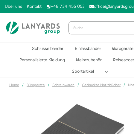
Zum
Über uns
Kontakt
+48 734 455 053
office@lanyardsgro
Inhalt
springen
Schlüsselbänder
Einlassbänder
Bürogeräte
Personalisierte Kleidung
Heimzubehör
Reiseacces
Sportartikel
Home
/
Bürogeräte
/
Schreibwaren
/
Gedruckte Notizbücher
/
Not