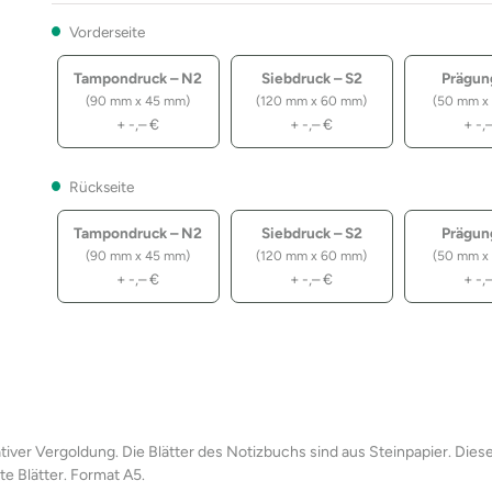
Vorderseite
Tampondruck – N2
Siebdruck – S2
Prägun
(90 mm x 45 mm)
(120 mm x 60 mm)
(50 mm x
+
-,–
€
+
-,–
€
+
-,
Rückseite
Tampondruck – N2
Siebdruck – S2
Prägun
(90 mm x 45 mm)
(120 mm x 60 mm)
(50 mm x
+
-,–
€
+
-,–
€
+
-,
ver Vergoldung. Die Blätter des Notizbuchs sind aus Steinpapier. Diese
te Blätter. Format A5.