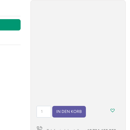
Notizbuch
IN DEN KORB
LORE
A5
Menge