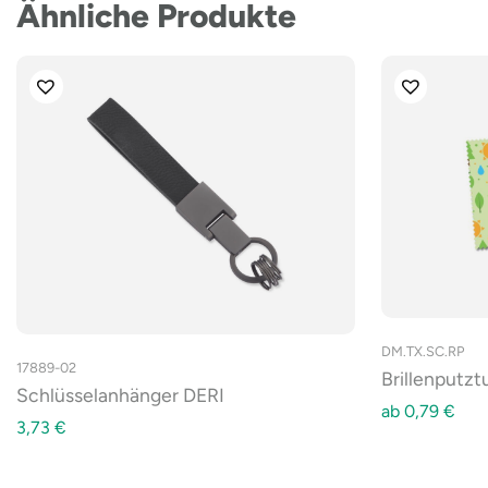
Ähnliche Produkte
DM.TX.SC.RP
17889-02
Brillenputzt
Schlüsselanhänger DERI
ab
0,79
€
3,73
€