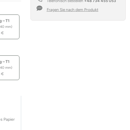
Telefonisch bestellen
+48 734 455 053
Fragen Sie nach dem Produkt
g – T1
 40 mm)
–
€
g – T1
 40 mm)
–
€
s Papier