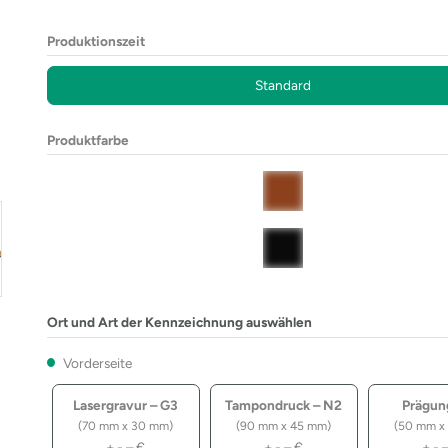
Produktionszeit
Standard
Produktfarbe
Ort und Art der Kennzeichnung auswählen
Vorderseite
Lasergravur – G3
Tampondruck – N2
Prägun
(70 mm x 30 mm)
(90 mm x 45 mm)
(50 mm x
+
-,–
€
+
-,–
€
+
-,