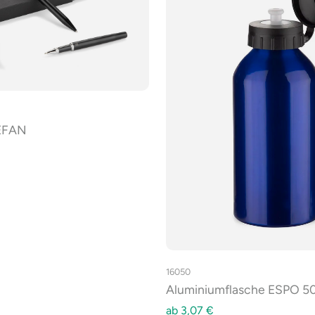
 EFAN
16050
Aluminiumflasche ESPO 5
ab
3,07
€