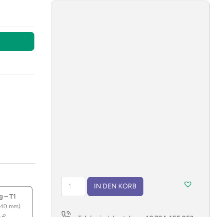
Notizbuch
IN DEN KORB
RETRO
g – T1
A5
 40 mm)
Menge
–
€