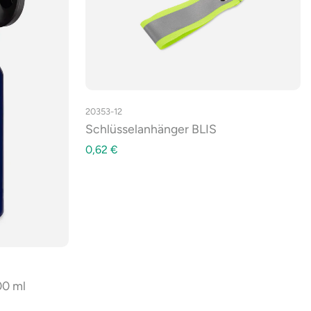
20353-12
Schlüsselanhänger BLIS
0,62
€
00 ml