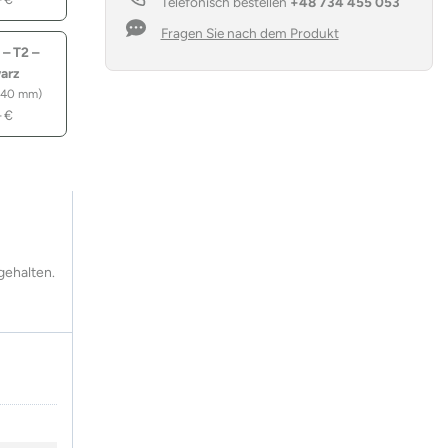
Telefonisch bestellen
+48 734 455 053
Fragen Sie nach dem Produkt
 – T2 –
arz
 40 mm)
–
€
gehalten.