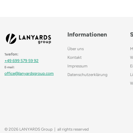
Informationen
Über uns
M
efon:
Tel
Kontakt
W
+49 699 579 59 92
Impressum
E
E-mail:
office@lanyardsgroup.com
Datenschutzerklärung
L
W
© 2026 LANYARDS Group | all rights reserved