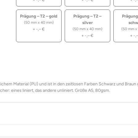
Prägung – T2 – gold
Prägung – T2 –
Prägung
silver
schw
(50 mm x 40 mm)
+
-,–
€
(50 mm x 40 mm)
(50 mm x
+
-,–
€
+
-,
ichem Material (PU) und ist in den zeitlosen Farben Schwarz und Braun 
er: eines liniert, das andere unliniert. Größe A5, 80gsm.