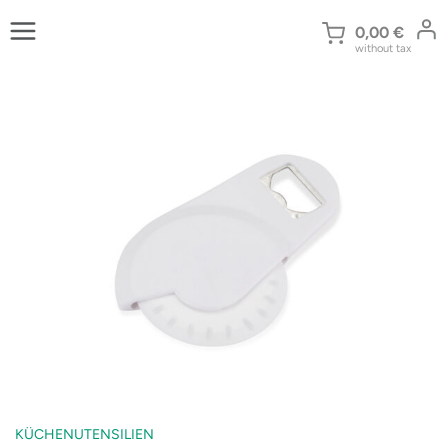
Zum
Inhalt
0,00
€
without tax
springen
KÜCHENUTENSILIEN