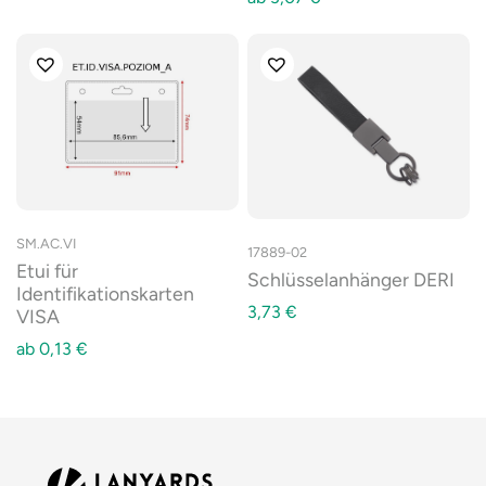
SM.AC.VI
17889-02
Etui für
Schlüsselanhänger DERI
Identifikationskarten
3,73
€
VISA
ab
0,13
€