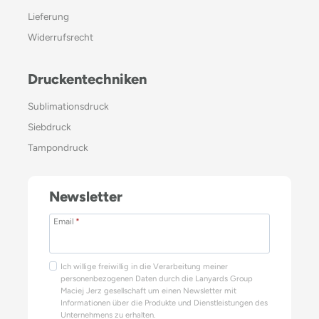
Lieferung
Widerrufsrecht
Druckentechniken
Sublimationsdruck
Siebdruck
Tampondruck
Newsletter
Email
*
Ich willige freiwillig in die Verarbeitung meiner
personenbezogenen Daten durch die Lanyards Group
Maciej Jerz gesellschaft um einen Newsletter mit
Informationen über die Produkte und Dienstleistungen des
Unternehmens zu erhalten.