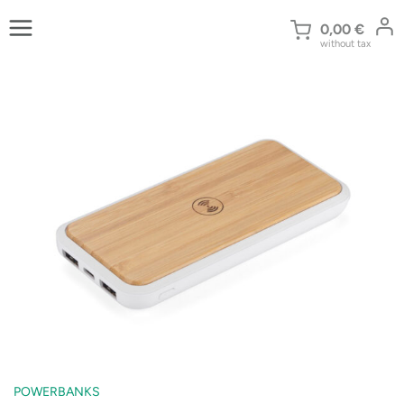
Zum
Inhalt
0,00
€
without tax
springen
POWERBANKS