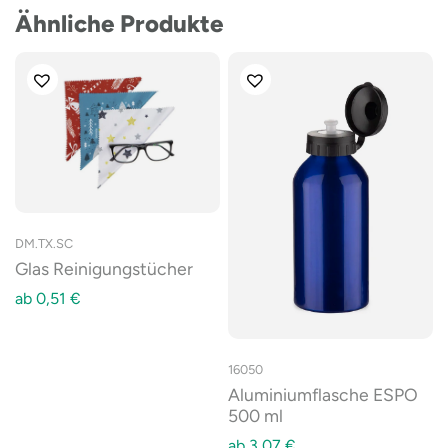
Ähnliche Produkte
DM.TX.SC
Glas Reinigungstücher
ab
0,51
€
16050
Aluminiumflasche ESPO
500 ml
ab
3,07
€