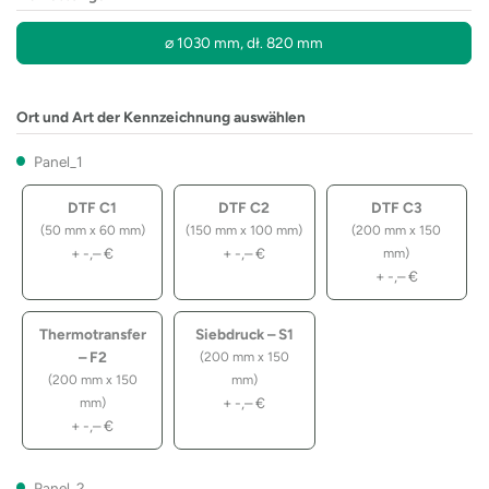
⌀ 1030 mm, dł. 820 mm
Ort und Art der Kennzeichnung auswählen
Panel_1
DTF C1
DTF C2
DTF C3
(50 mm x 60 mm)
(150 mm x 100 mm)
(200 mm x 150
+
-,–
€
+
-,–
€
mm)
+
-,–
€
Thermotransfer
Siebdruck – S1
– F2
(200 mm x 150
(200 mm x 150
mm)
+
-,–
€
mm)
+
-,–
€
Panel_2