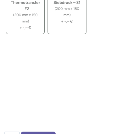
Thermotransfer
Siebdruck – S1
– F2
(200 mm x 150
(200 mm x 150
mm)
+
-,–
€
mm)
+
-,–
€