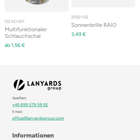
20521-02
OZ.KO.001
Sonnenbrille RAIO
Multifunktionaler
3,49
€
Schlauchschal
ab
1,56
€
efon:
Tel
+49 699 579 59 92
E-mail:
office@lanyardsgroup.com
Informationen