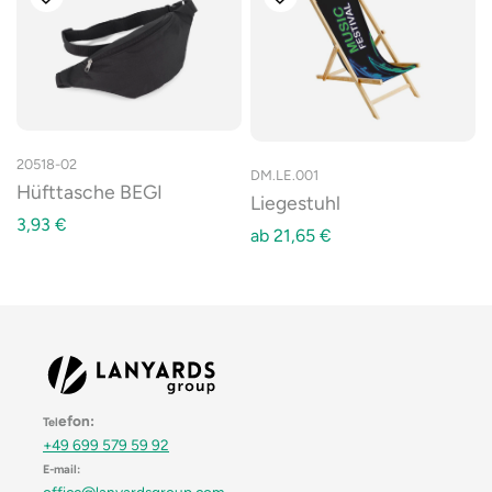
20518-02
DM.LE.001
Hüfttasche BEGI
Liegestuhl
3,93
€
ab
21,65
€
efon:
Tel
+49 699 579 59 92
E-mail:
office@lanyardsgroup.com