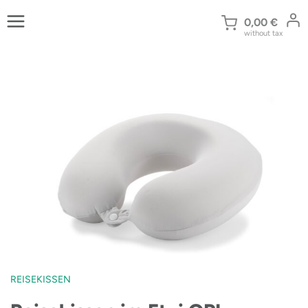
Zum
Inhalt
0,00
€
without tax
springen
REISEKISSEN