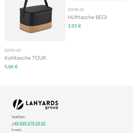
20518-02
Hüfttasche BEGI
3,93
€
20510-02
Kühltasche TOUR
5,66
€
efon:
Tel
+49 699 579 59 92
E-mail: