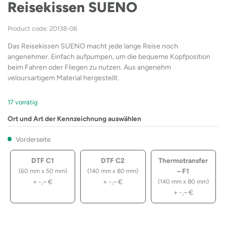
Reisekissen SUENO
Product code: 20138-06
Das Reisekissen SUENO macht jede lange Reise noch
angenehmer. Einfach aufpumpen, um die bequeme Kopfposition
beim Fahren oder Fliegen zu nutzen. Aus angenehm
veloursartigem Material hergestellt.
17 vorrätig
Ort und Art der Kennzeichnung auswählen
Vorderseite
DTF C1
DTF C2
Thermotransfer
– F1
(60 mm x 50 mm)
(140 mm x 80 mm)
+
-,–
€
+
-,–
€
(140 mm x 80 mm)
+
-,–
€