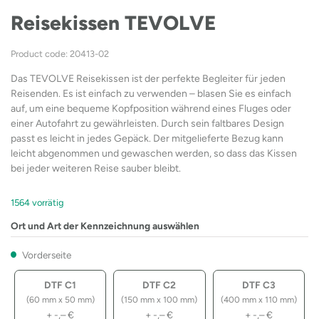
Reisekissen TEVOLVE
Product code: 20413-02
Das TEVOLVE Reisekissen ist der perfekte Begleiter für jeden
Reisenden. Es ist einfach zu verwenden – blasen Sie es einfach
auf, um eine bequeme Kopfposition während eines Fluges oder
einer Autofahrt zu gewährleisten. Durch sein faltbares Design
passt es leicht in jedes Gepäck. Der mitgelieferte Bezug kann
leicht abgenommen und gewaschen werden, so dass das Kissen
bei jeder weiteren Reise sauber bleibt.
1564 vorrätig
Ort und Art der Kennzeichnung auswählen
Vorderseite
DTF C1
DTF C2
DTF C3
(60 mm x 50 mm)
(150 mm x 100 mm)
(400 mm x 110 mm)
+
-,–
€
+
-,–
€
+
-,–
€