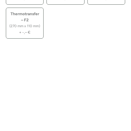
Thermotransfer
– F2
(270 mm x 110 mm)
+
-,–
€