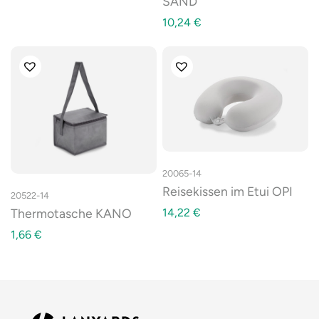
SAND
10,24
€
20065-14
Reisekissen im Etui OPI
20522-14
14,22
€
Thermotasche KANO
1,66
€