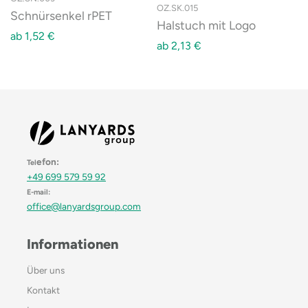
OZ.SK.015
Schnürsenkel rPET
Halstuch mit Logo
ab
1,52
€
ab
2,13
€
efon:
Tel
+49 699 579 59 92
E-mail:
office@lanyardsgroup.com
Informationen
Über uns
Kontakt