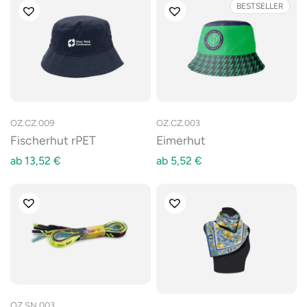
BESTSELLER
OZ.CZ.009
OZ.CZ.003
Fischerhut rPET
Eimerhut
ab
13,52
€
ab
5,52
€
OZ.SN.003