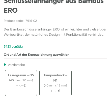
Schlüsselanhänger aus Bambus
ERO
Product code: 17916-02
Der Bambusschlüsselanhänger ERO ist ein leichter und vielseitiger
Werbeartikel, der natürliches Design mit Funktionalität verbindet.
5423 vorrätig
Ort und Art der Kennzeichnung auswählen
Vorderseite
Lasergravur – G5
Tampondruck –
N1
(40 mm x 20 mm)
+
-,–
€
(40 mm x 15 mm)
+
-,–
€