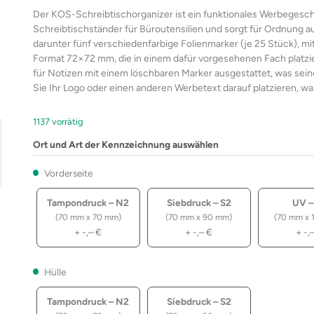
Der KOS-Schreibtischorganizer ist ein funktionales Werbegesch
Schreibtischständer für Büroutensilien und sorgt für Ordnung au
darunter fünf verschiedenfarbige Folienmarker (je 25 Stück), mi
Format 72×72 mm, die in einem dafür vorgesehenen Fach platzie
für Notizen mit einem löschbaren Marker ausgestattet, was sein
Sie Ihr Logo oder einen anderen Werbetext darauf platzieren, w
1137 vorrätig
Ort und Art der Kennzeichnung auswählen
Vorderseite
Tampondruck – N2
Siebdruck – S2
UV –
(70 mm x 70 mm)
(70 mm x 90 mm)
(70 mm x 
+
-,–
€
+
-,–
€
+
-,
Hülle
Tampondruck – N2
Siebdruck – S2