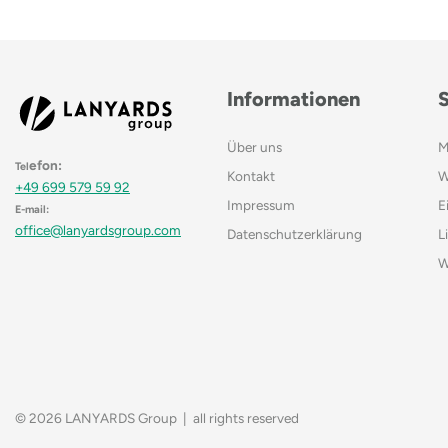
Informationen
Über uns
M
efon:
Tel
Kontakt
W
+49 699 579 59 92
Impressum
E
E-mail:
office@lanyardsgroup.com
Datenschutzerklärung
L
W
© 2026 LANYARDS Group | all rights reserved