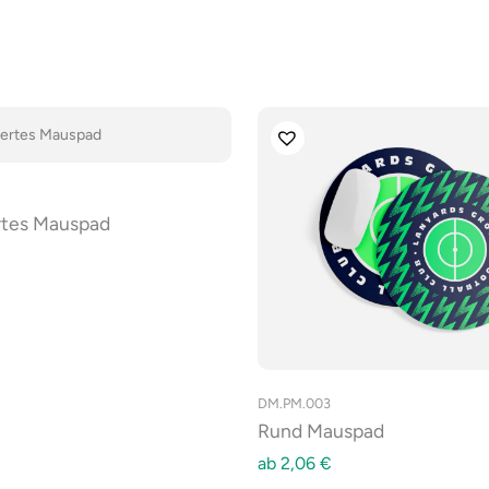
ertes Mauspad
DM.PM.003
Rund Mauspad
ab
2,06
€