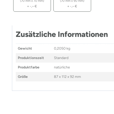
(70 mm x 70 mm)
(70 mm x 90 mm)
+
-,–
€
+
-,–
€
Zusätzliche Informationen
Gewicht
0,2050 kg
Produktionszeit
Standard
Produktfarbe
natürliche
Größe
87 x 112 x 92 mm