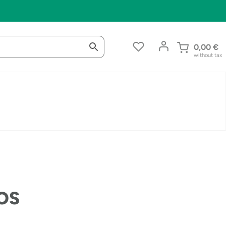
0,00
€
without tax
KOS