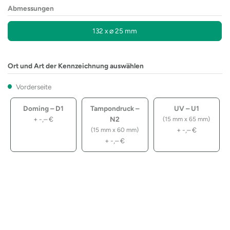
Abmessungen
132 x ⌀ 25 mm
Ort und Art der Kennzeichnung auswählen
Vorderseite
Doming – D1
Tampondruck –
UV – U1
+
-,–
€
N2
(15 mm x 65 mm)
+
-,–
€
(15 mm x 60 mm)
+
-,–
€