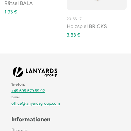
Rätsel BALA
1,93
€
20156-17
Holzspiel BRICKS
3,83
€
efon:
Tel
+49 699 579 59 92
E-mail:
office@lanyardsgroup.com
Informationen
Über uns