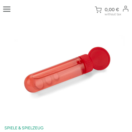
Zum
Inhalt
0,00
€
without tax
springen
SPIELE & SPIELZEUG