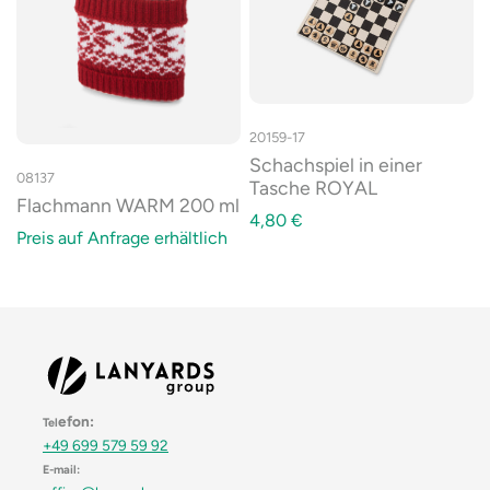
20159-17
Schachspiel in einer
08137
Tasche ROYAL
Flachmann WARM 200 ml
4,80
€
Preis auf Anfrage erhältlich
efon:
Tel
+49 699 579 59 92
E-mail: