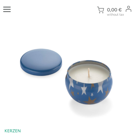
Zum
Inhalt
0,00
€
without tax
springen
KERZEN