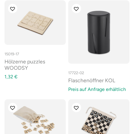
15019-17
Hölzerne puzzles
WOODSY
17722-02
1,32
€
Flaschenöffner KOL
Preis auf Anfrage erhältlich