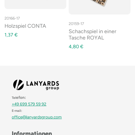
20166-17
20159-17
Holzspiel CONTA
Schachspiel in einer
1,37
€
Tasche ROYAL
4,80
€
efon:
Tel
+49 699 579 59 92
E-mail:
office@lanyardsgroup.com
Informationen