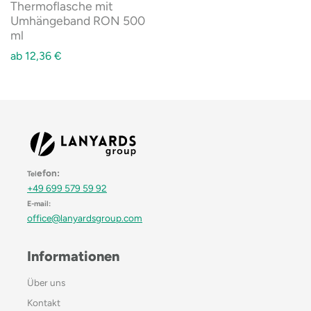
Thermoflasche mit
Umhängeband RON 500
ml
ab
12,36
€
efon:
Tel
+49 699 579 59 92
E-mail:
office@lanyardsgroup.com
Informationen
Über uns
Kontakt