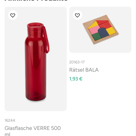
20163-17
Rätsel BALA
1,93
€
16244
Glasflasche VERRE 500
ml