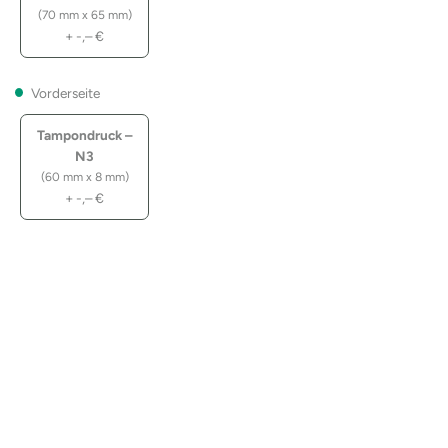
(70 mm x 65 mm)
+
-,–
€
Vorderseite
Tampondruck –
N3
(60 mm x 8 mm)
+
-,–
€