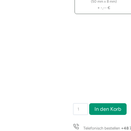
(50 mm x 8 mm)
+
-,--
€
Taschenlampe
In den Korb
mit
Schlüsselring
und
Telefonisch bestellen
+48 
Flaschenöffner