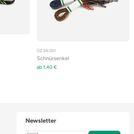
OZ.SN.001
Schnürsenkel
ab
1,40
€
Newsletter
Email
*