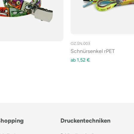
OZ.SN.003
Schnürsenkel rPET
ab
1,52
€
Shopping
Druckentechniken