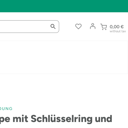
0,00
€
without tax
IDUNG
e mit Schlüsselring und