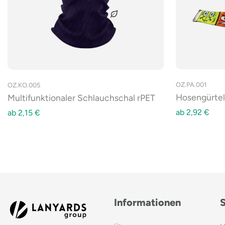
OZ.PA.001
OZ.KO.005
Hosengürtel
Multifunktionaler Schlauchschal rPET
ab
2,92
€
ab
2,15
€
Informationen