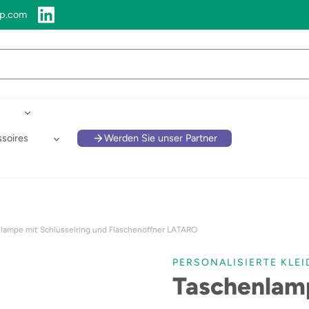
up.com
soires
Werden Sie unser Partner
lampe mit Schlüsselring und Flaschenöffner LATARO
PERSONALISIERTE KLE
Taschenlamp