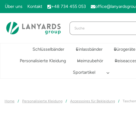
Zum
Über uns
Kontakt
+48 734 455 053
office@lanyardsgro
Inhalt
springen
Schlüsselbänder
Einlassbänder
Bürogeräte
Personalisierte Kleidung
Heimzubehör
Reiseacces
Sportartikel
Home
/
Personalisierte Kleidung
/
Accessoires für Bekleidung
/
Taschen