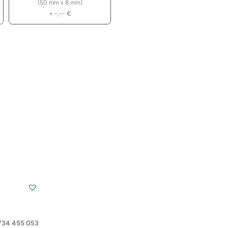
(50 mm x 8 mm)
+
-,--
€
734 455 053