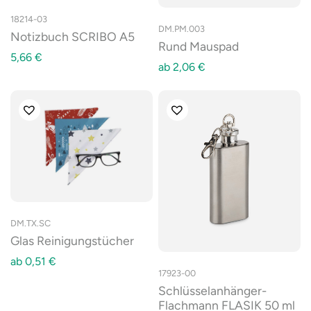
18214-03
DM.PM.003
Notizbuch SCRIBO A5
Rund Mauspad
5,66
€
ab
2,06
€
DM.TX.SC
Glas Reinigungstücher
ab
0,51
€
17923-00
Schlüsselanhänger-
Flachmann FLASIK 50 ml