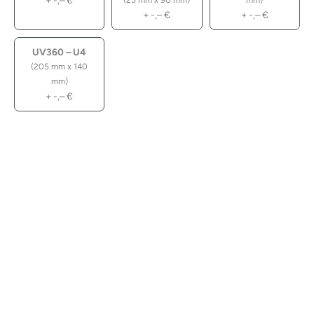
+
-,–
€
(25 mm x 90 mm)
mm)
+
-,–
€
+
-,–
€
UV360 – U4
(205 mm x 140
mm)
+
-,–
€