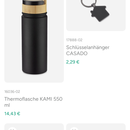
17888-02
Schlüsselanhänger
CASADO
2,29
€
16036-02
Thermoflasche KAMI 550
ml
14,43
€