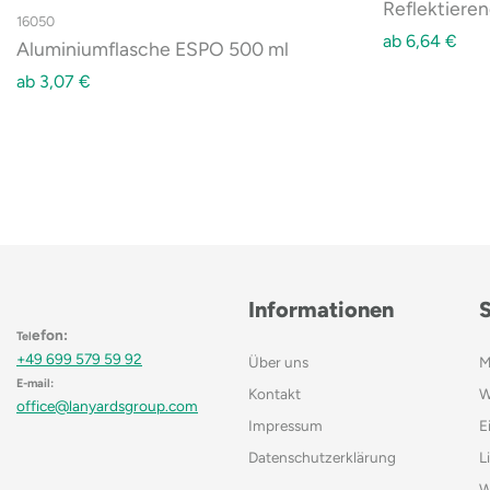
Reflektiere
16050
ab
6,64
€
Aluminiumflasche ESPO 500 ml
ab
3,07
€
Informationen
efon:
Tel
+49 699 579 59 92
Über uns
M
E-mail:
Kontakt
W
office@lanyardsgroup.com
Impressum
E
Datenschutzerklärung
L
W