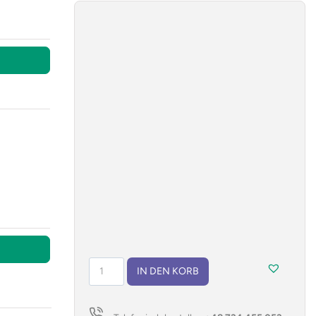
Thermoflasche
IN DEN KORB
TILLI
500
ml