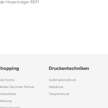
nde Hosenträger REFI
Shopping
Druckentechniken
ein Konto
Sublimationsdruck
erden Sie unser Partner
Siebdruck
inkaufsliste
Tampondruck
ieferung
iderrufsrecht