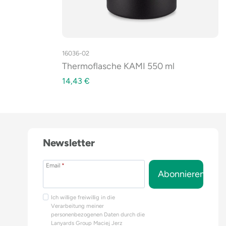
16036-02
Thermoflasche KAMI 550 ml
14,43
€
Newsletter
Email
*
Abonnieren
Ich willige freiwillig in die
Verarbeitung meiner
personenbezogenen Daten durch die
Lanyards Group Maciej Jerz