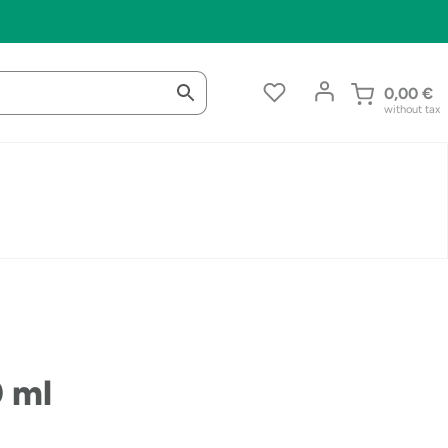
0,00
€
without tax
 ml