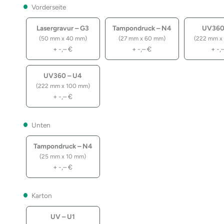
Vorderseite
Lasergravur – G3
Tampondruck – N4
UV360
(50 mm x 40 mm)
(27 mm x 60 mm)
(222 mm x
+
-,–
€
+
-,–
€
+
-,
UV360 – U4
(222 mm x 100 mm)
+
-,–
€
Unten
Tampondruck – N4
(25 mm x 10 mm)
+
-,–
€
Karton
UV – U1