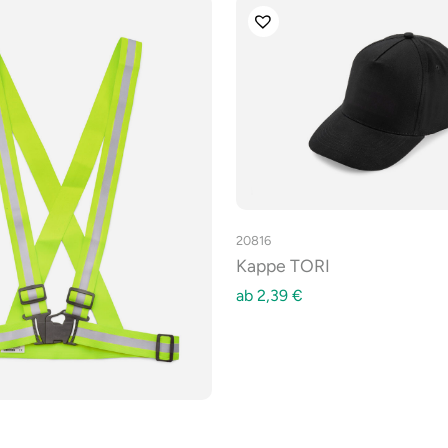
20816
Kappe TORI
ab
2,39
€