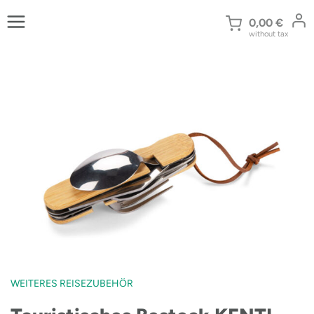
Zum
Inhalt
0,00
€
without tax
springen
WEITERES REISEZUBEHÖR