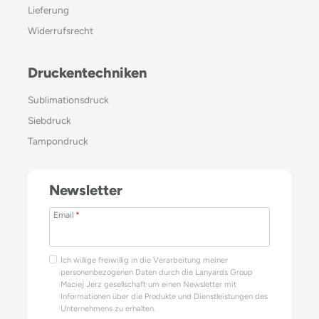
Lieferung
Widerrufsrecht
Druckentechniken
Sublimationsdruck
Siebdruck
Tampondruck
Newsletter
Email
*
Ich willige freiwillig in die Verarbeitung meiner
personenbezogenen Daten durch die Lanyards Group
Maciej Jerz gesellschaft um einen Newsletter mit
Informationen über die Produkte und Dienstleistungen des
Unternehmens zu erhalten.