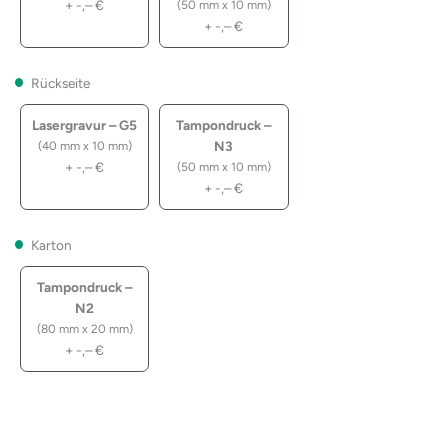
+
-,–
€
(50 mm x 10 mm)
+
-,–
€
Rückseite
Lasergravur – G5
Tampondruck –
N3
(40 mm x 10 mm)
+
-,–
€
(50 mm x 10 mm)
+
-,–
€
Karton
Tampondruck –
N2
(80 mm x 20 mm)
+
-,–
€